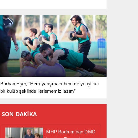
Burhan Eşer, “Hem yarışmacı hem de yetiştirici
bir kulüp şeklinde ilerlememiz lazım”
SON DAKİKA
MHP Bodrum’dan DMD