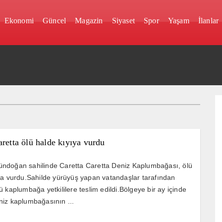
Ekonomi
Güncel
Magazin
Siyaset
Spor
Yaşam
İlanlar
aretta ölü halde kıyıya vurdu
ndoğan sahilinde Caretta Caretta Deniz Kaplumbağası, ölü
ya vurdu.Sahilde yürüyüş yapan vatandaşlar tarafından
ü kaplumbağa yetkililere teslim edildi.Bölgeye bir ay içinde
iz kaplumbağasının ...