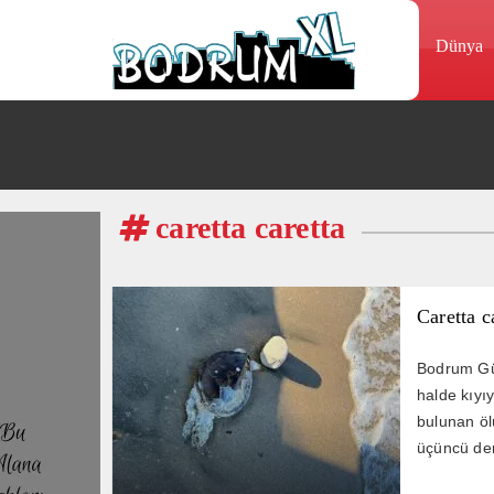
Dünya
caretta caretta
Caretta c
Bodrum Gü
halde kıyı
bulunan öl
üçüncü den