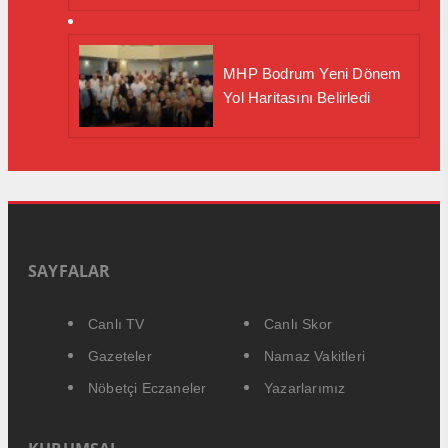
MHP Bodrum Yeni Dönem
Yol Haritasını Belirledi
SAYFALAR
Canlı TV
Canlı Skor
Gazeteler
Namaz Vakitleri
Nöbetçi Eczaneler
Yazarlarımız