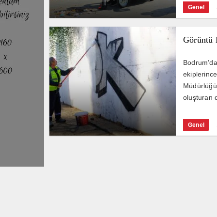
Genel
Görüntü K
Bodrum’da g
ekiplerinc
Müdürlüğün
oluşturan d
Genel