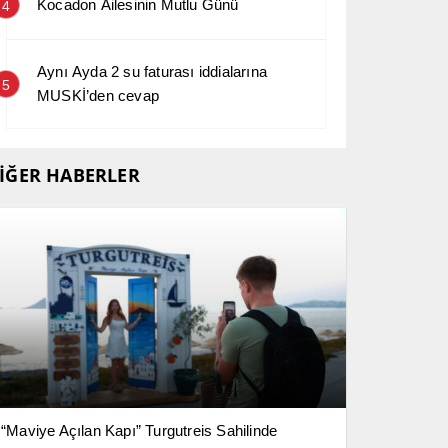
Kocadon Ailesinin Mutlu Günü
4
Aynı Ayda 2 su faturası iddialarına
5
MUSKİ’den cevap
İĞER HABERLER
“Maviye Açılan Kapı” Turgutreis Sahilinde