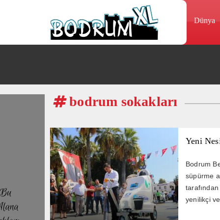
Dünya
bodrum sokakları
Yeni Nesi
Bodrum Bele
süpürme ar
tarafından
yenilikçi v