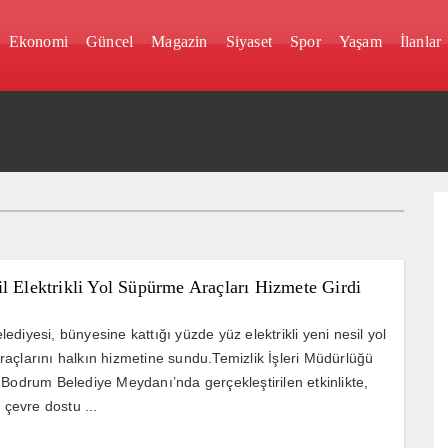
Ekonomi
Güncel
Magazin
Siyaset
Spor
Yaşam
İlanlar
l Elektrikli Yol Süpürme Araçları Hizmete Girdi
diyesi, bünyesine kattığı yüzde yüz elektrikli yeni nesil yol
açlarını halkın hizmetine sundu.Temizlik İşleri Müdürlüğü
 Bodrum Belediye Meydanı’nda gerçekleştirilen etkinlikte,
e çevre dostu ...