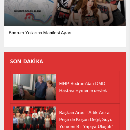
Bodrum Yollarına Manifest Ayarı
SON DAKİKA
MHP Bodrum’dan DMD
Hastası Eymen’e destek
Başkan Aras, “Artık Arıza
Peşinde Koşan Değil, Suyu
Yöneten Bir Yapıya Ulaştık”