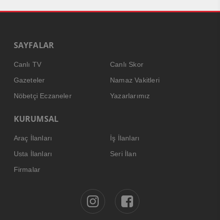
SAYFALAR
Canlı TV
Canlı Skor
Gazeteler
Namaz Vakitleri
Nöbetçi Eczaneler
Yazarlarımız
KURUMSAL
Araç İlanları
İş İlanları
Usta İlanları
Seri İlan
Firmalar