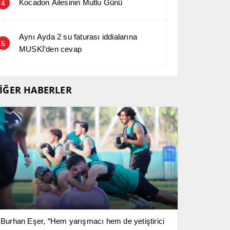
Kocadon Ailesinin Mutlu Günü
4
Aynı Ayda 2 su faturası iddialarına
5
MUSKİ’den cevap
İĞER HABERLER
Burhan Eşer, “Hem yarışmacı hem de yetiştirici