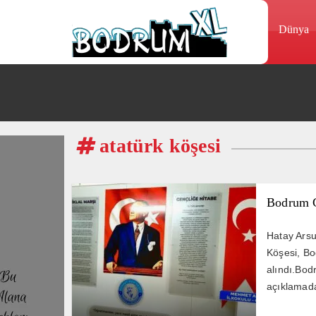
Dünya
atatürk köşesi
Bodrum G
Hatay Arsu
Köşesi, Bo
alındı.Bod
açıklamada 