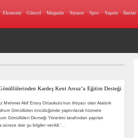
Ekonomi
Güncel
Magazin
Siyaset
Spor
Yaşam
İlanlar
önüllülerinden Kardeş Kent Arsuz’a Eğitim Desteği
z Mehmet Akif Ersoy Ortaokulu’nun ihtiyacı olan Atatürk
drum Gönüllüleri öncülüğünde yaptırılarak hizmete
rum Gönüllüleri Derneği Yönetimi tarafından yapılan
sürece dair şu bilgiler verildi:‘...