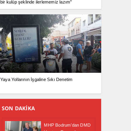
bir kulüp şeklinde ilerlememiz lazım”
Yaya Yollarının İşgaline Sıkı Denetim
SON DAKİKA
MHP Bodrum’dan DMD