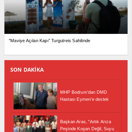
“Maviye Açılan Kapı” Turgutreis Sahilinde
SON DAKİKA
MHP Bodrum’dan DMD
Hastası Eymen’e destek
Başkan Aras, “Artık Arıza
Peşinde Koşan Değil, Suyu