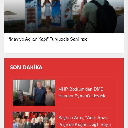
“Maviye Açılan Kapı” Turgutreis Sahilinde
SON DAKİKA
MHP Bodrum’dan DMD
Hastası Eymen’e destek
Başkan Aras, “Artık Arıza
Peşinde Koşan Değil, Suyu