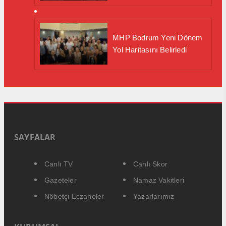
MHP Bodrum Yeni Dönem
Yol Haritasını Belirledi
SAYFALAR
Canlı TV
Canlı Skor
Gazeteler
Namaz Vakitleri
Nöbetçi Eczaneler
Yazarlarımız